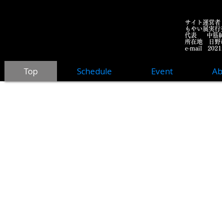
​サイト運営者
もやい展実行
代表 中筋
所在地 日野市
​e-mail
2021
Top
Schedule
Event
Ab