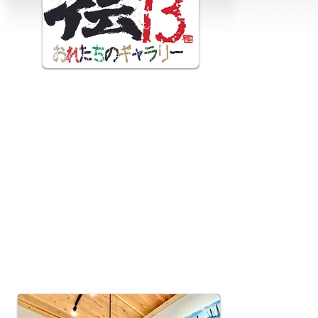
​新企画「おれたちのギャラリー」を随時
開催いたします。
​フォトルポルタージュ出版記念
片岡遼平写真展
「終わらぬ震災
それぞれの15年」
​２０２6年7月4日（土）
〜26日（日）