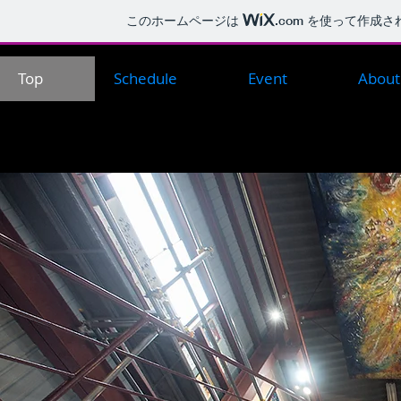
このホームページは
.com
を使って作成さ
Top
Schedule
Event
About