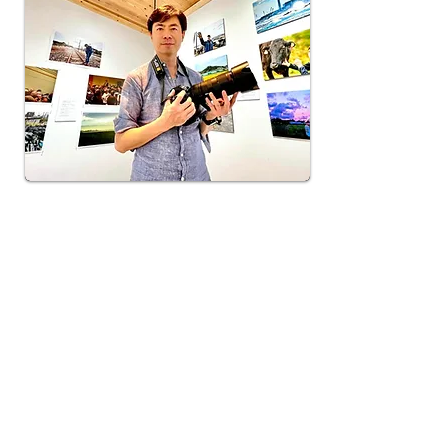
フォトジャーナリスト・片岡遼平さんの初
の写真展。
苦節15年、ようやく出版された同タイトル
フォトルポルタージュの出版記念展示で
す。
7月19日（日）14時からはギャラリートー
クも開催します。取材秘話などたくさんの
お話が聞けると思います。 ぜひ足をお運
びくださいませ。
●片岡遼平写真展「終わらぬ震災 それぞ
れの15年」
期間／2026年7月4日（土）〜26日（日）
月、火、土、日、祝日開館
19日（日）14時からギャラリートーク