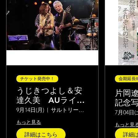
チケット発売中！
会期延長
うじきつよし＆安
片岡遼
達久美 AUライブ
記念
ショー＠小高
9月14日(月)
サルトリーヌバーガー
らぬ震
7月04日(
の15
もっと見る
もっと見
詳細はこちら
詳細