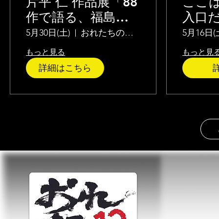
片平 仁 作品展「88
ここ
作で語る、福島の
入口だ 
原発事故」
5月30日(土)
おれたちの伝承館
5月16日(
もっと見る
もっと見
詳細はこちら